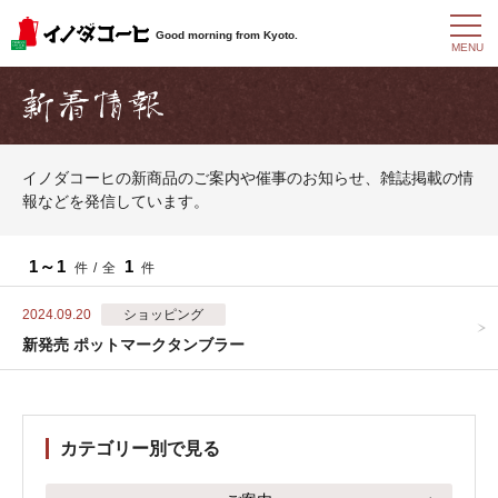
t
Good morning from Kyoto.
o
MENU
g
g
l
e
n
a
イノダコーヒの新商品のご案内や催事のお知らせ、雑誌掲載の情
v
報などを発信しています。
i
g
a
t
1～1
1
件 / 全
件
i
o
2024.09.20
ショッピング
n
新発売 ポットマークタンブラー
カテゴリー別で見る