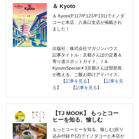
＆ Kyoto
＆ Kyoto(P.117/P.121/P.131)でイノダ
コーヒ本店、八条口支店が掲載され
ました！
出版社：株式会社マガジンハウス
記事タイトル：京都さんぽの定番＆
寄り道スポットガイド。 / ＆
KyoutoSpecial＃3京都さんぽ部部長
が教える、ご飯お助けアドバイス。
【
記事を見る
】 【
記事を見
る
】 【
記事を見る
】
【TJ MOOK】 もっとコー
ヒーを知る、愉しむ
もっとコーヒーを知る、愉しむ(折り
込み付録 P.12)でイノダコーヒ本店が