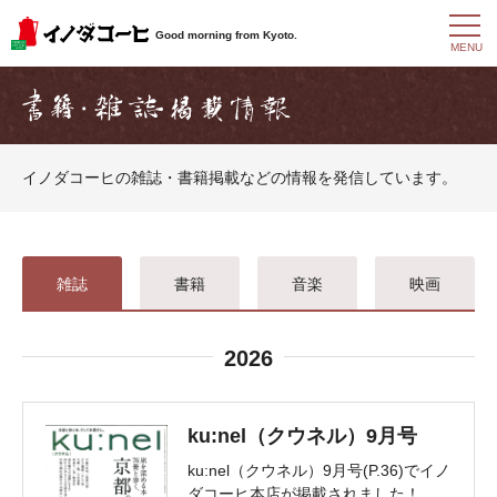
t
Good morning from Kyoto.
o
MENU
g
g
l
e
n
a
イノダコーヒの雑誌・書籍掲載などの情報を発信しています。
v
i
g
a
t
i
雑誌
書籍
音楽
映画
o
n
2026
ku:nel（クウネル）9月号
ku:nel（クウネル）9月号(P.36)でイノ
ダコーヒ本店が掲載されました！