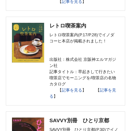
【
記事を見る
】
レトロ喫茶案内
レトロ喫茶案内(P.17/P.28)でイノダ
コーヒ本店が掲載されました！
出版社：株式会社 京阪神エルマガジ
ン社
記事タイトル：早起きして行きたい
喫茶店でモーニングを/喫茶店の名物
カタログ
【
記事を見る
】 【
記事を見
る
】
SAVVY別冊 ひとり京都
SAVVY別冊 ひとり京都(P.30)でイノ