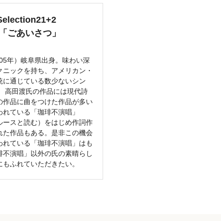
Selection21+2
 渡「ごあいさつ」
）
2005年）岐阜県出身。味わい深
クニックを持ち、アメリカン・
統に通じている数少ないシン
 高田渡氏の作品には現代詩
の作品に曲をつけた作品が多い
われている「珈琲不演唱」
ルースと読む）をはじめ作詞作
れた作品もある。是非この機会
われている「珈琲不演唱」はも
琲不演唱」以外の氏の素晴らし
にもふれていただきたい。