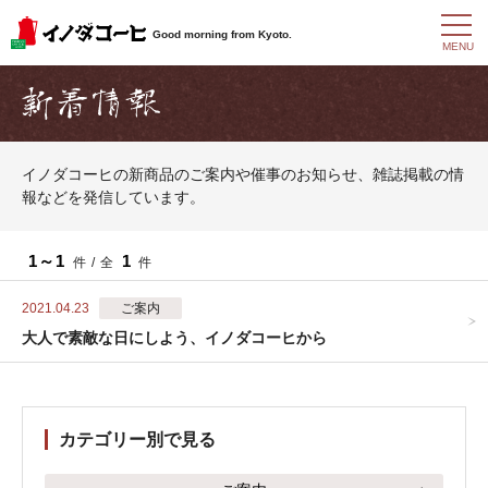
t
Good morning from Kyoto.
o
MENU
g
g
l
e
n
a
イノダコーヒの新商品のご案内や催事のお知らせ、雑誌掲載の情
v
報などを発信しています。
i
g
a
t
1～1
1
件 / 全
件
i
o
2021.04.23
ご案内
n
大人で素敵な日にしよう、イノダコーヒから
カテゴリー別で見る