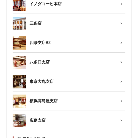
イノダコーヒ本店
三条店
四条支店B2
八条口支店
東京大丸支店
横浜高島屋支店
広島支店