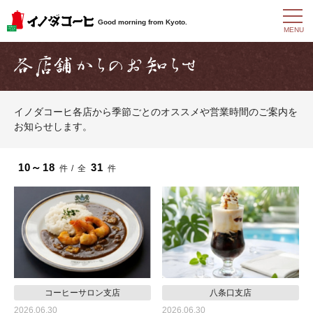
t
Good morning from Kyoto.
o
MENU
g
g
l
e
n
a
イノダコーヒ各店から季節ごとのオススメや営業時間のご案内を
v
お知らせします。
i
g
a
t
10～18
31
件 / 全
件
i
o
n
コーヒーサロン支店
八条口支店
2026.06.30
2026.06.30