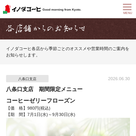
t
Good morning from Kyoto.
o
MENU
g
g
l
e
n
a
イノダコーヒ各店から季節ごとのオススメや営業時間のご案内を
v
お知らせします。
i
g
a
t
i
2026.06.30
八条口支店
o
n
八条口支店 期間限定メニュー
コーヒーゼリーフローズン
【価 格】980円(税込)
【期 間】7月1日(水)～9月30日(水)