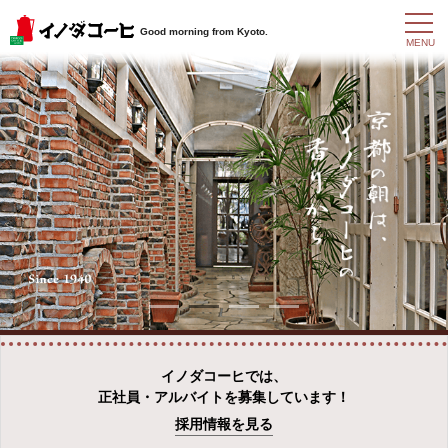
t
Good morning from Kyoto.
o
MENU
g
g
l
e
n
a
v
i
g
a
t
i
o
n
イノダコーヒでは、
正社員・アルバイトを募集しています！
採用情報を見る