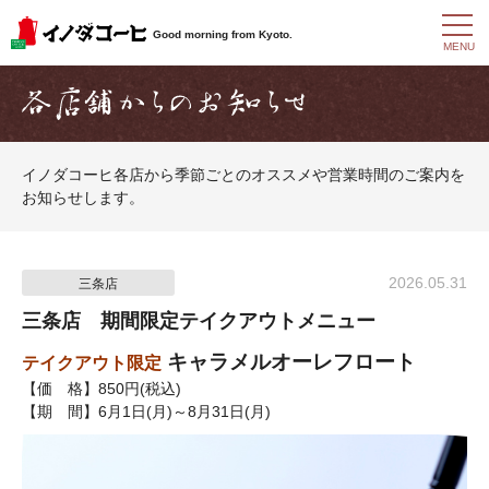
t
Good morning from Kyoto.
o
MENU
g
g
l
e
n
a
イノダコーヒ各店から季節ごとのオススメや営業時間のご案内を
v
お知らせします。
i
g
a
t
i
2026.05.31
三条店
o
n
三条店 期間限定テイクアウトメニュー
キャラメルオーレフロート
テイクアウト限定
【価 格】850円(税込)
【期 間】6月1日(月)～8月31日(月)