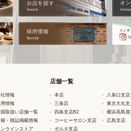
店舗一覧
会社情報
本店
八条口支店
採用情報
三条店
東京大丸支
全国取扱い店舗一覧
四条支店B2
横浜高島屋
書籍・雑誌掲載情報
コーヒーサロン支店
広島支店
オンラインストア
ポルタ支店