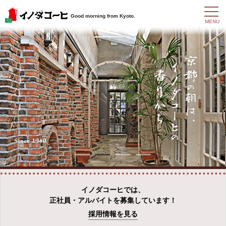
t
Good morning from Kyoto.
o
MENU
g
g
l
e
n
a
v
i
g
a
t
i
o
n
イノダコーヒでは、
正社員・アルバイトを募集しています！
採用情報を見る