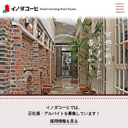
t
Good morning from Kyoto.
o
MENU
g
g
l
e
n
a
v
i
g
a
t
i
o
n
イノダコーヒでは、
正社員・アルバイトを募集しています！
採用情報を見る