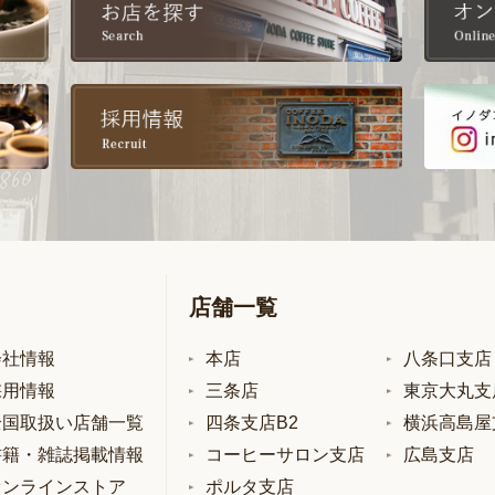
店舗一覧
会社情報
本店
八条口支店
採用情報
三条店
東京大丸支
全国取扱い店舗一覧
四条支店B2
横浜高島屋
書籍・雑誌掲載情報
コーヒーサロン支店
広島支店
オンラインストア
ポルタ支店