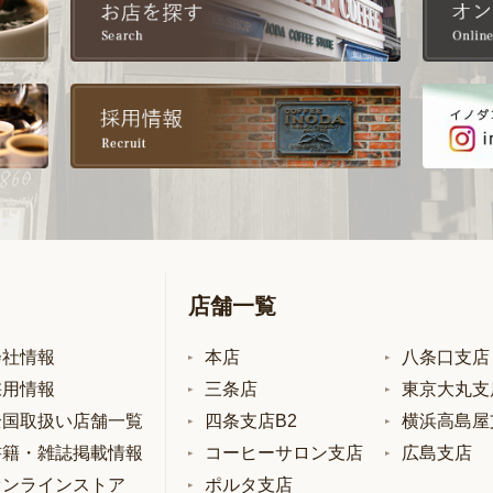
店舗一覧
会社情報
本店
八条口支店
採用情報
三条店
東京大丸支
全国取扱い店舗一覧
四条支店B2
横浜高島屋
書籍・雑誌掲載情報
コーヒーサロン支店
広島支店
オンラインストア
ポルタ支店