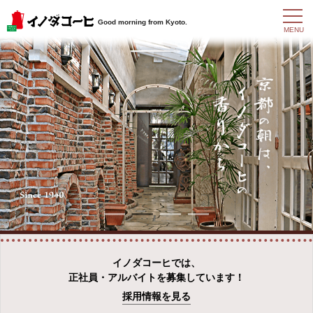
t
Good morning from Kyoto.
o
MENU
g
g
l
e
n
a
v
i
g
a
t
i
o
n
イノダコーヒでは、
正社員・アルバイトを募集しています！
採用情報を見る