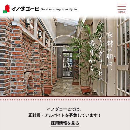
t
Good morning from Kyoto.
o
MENU
g
g
l
e
n
a
v
i
g
a
t
i
o
n
イノダコーヒでは、
正社員・アルバイトを募集しています！
採用情報を見る