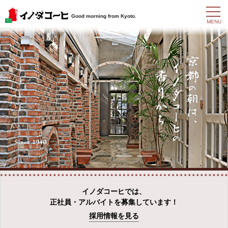
t
Good morning from Kyoto.
o
MENU
g
g
l
e
n
a
v
i
g
a
t
i
o
n
イノダコーヒでは、
正社員・アルバイトを募集しています！
採用情報を見る