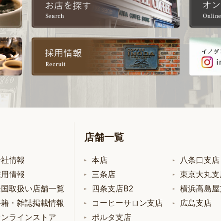
店舗一覧
会社情報
本店
八条口支店
採用情報
三条店
東京大丸支
全国取扱い店舗一覧
四条支店B2
横浜高島屋
書籍・雑誌掲載情報
コーヒーサロン支店
広島支店
オンラインストア
ポルタ支店