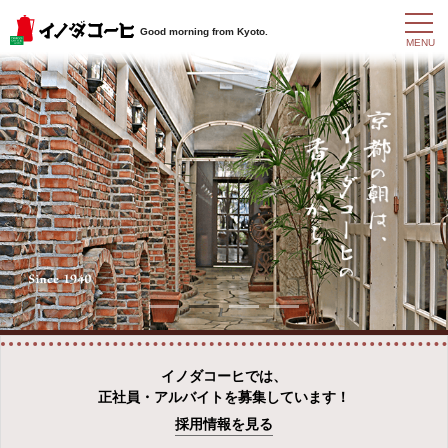
t
Good morning from Kyoto.
o
MENU
g
g
l
e
n
a
v
i
g
a
t
i
o
n
イノダコーヒでは、
正社員・アルバイトを募集しています！
採用情報を見る