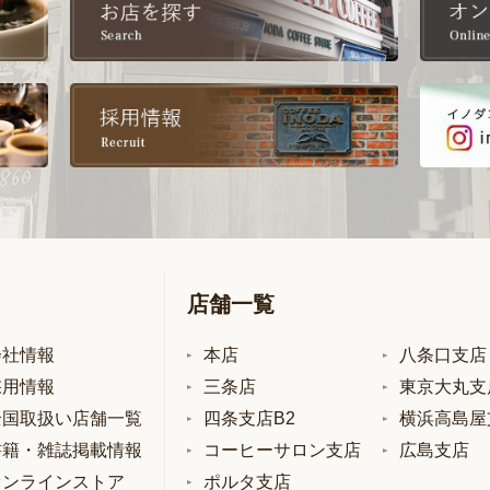
店舗一覧
会社情報
本店
八条口支店
採用情報
三条店
東京大丸支
全国取扱い店舗一覧
四条支店B2
横浜高島屋
書籍・雑誌掲載情報
コーヒーサロン支店
広島支店
オンラインストア
ポルタ支店