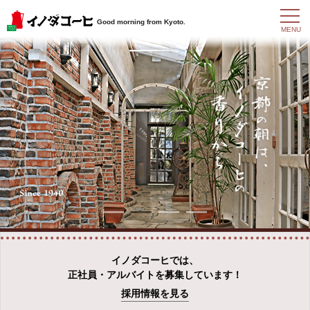
t
Good morning from Kyoto.
o
MENU
g
g
l
e
n
a
v
i
g
a
t
i
o
n
イノダコーヒでは、
正社員・アルバイトを募集しています！
採用情報を見る