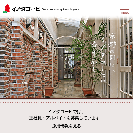
t
Good morning from Kyoto.
o
MENU
g
g
l
e
n
a
v
i
g
a
t
i
o
n
イノダコーヒでは、
正社員・アルバイトを募集しています！
採用情報を見る