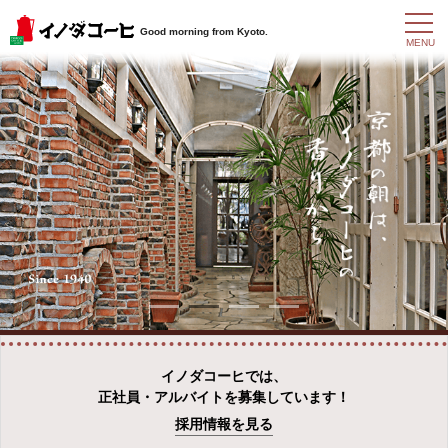
t
Good morning from Kyoto.
o
MENU
g
g
l
e
n
a
v
i
g
a
t
i
o
n
イノダコーヒでは、
正社員・アルバイトを募集しています！
採用情報を見る