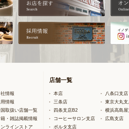
店舗一覧
会社情報
本店
八条口支店
採用情報
三条店
東京大丸支
全国取扱い店舗一覧
四条支店B2
横浜高島屋
書籍・雑誌掲載情報
コーヒーサロン支店
広島支店
オンラインストア
ポルタ支店