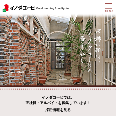
t
Good morning from Kyoto.
o
MENU
g
g
l
e
n
a
v
i
g
a
t
i
o
n
イノダコーヒでは、
正社員・アルバイトを募集しています！
採用情報を見る