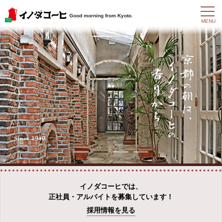
t
Good morning from Kyoto.
o
MENU
g
g
l
e
n
a
v
i
g
a
t
i
o
n
イノダコーヒでは、
正社員・アルバイトを募集しています！
採用情報を見る