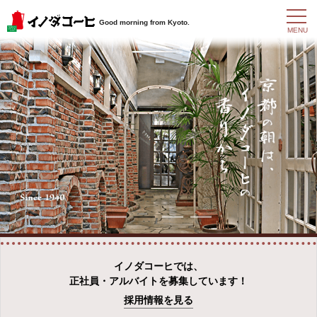
t
Good morning from Kyoto.
o
MENU
g
g
l
e
n
a
v
i
g
a
t
i
o
n
イノダコーヒでは、
正社員・アルバイトを募集しています！
採用情報を見る