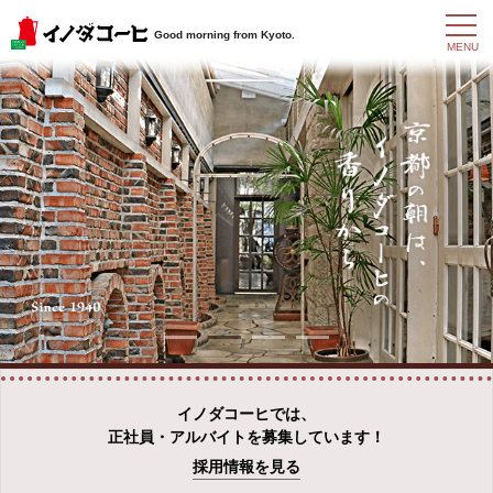
t
Good morning from Kyoto.
o
MENU
g
g
l
e
n
a
v
i
g
a
t
i
o
n
イノダコーヒでは、
正社員・アルバイトを募集しています！
採用情報を見る