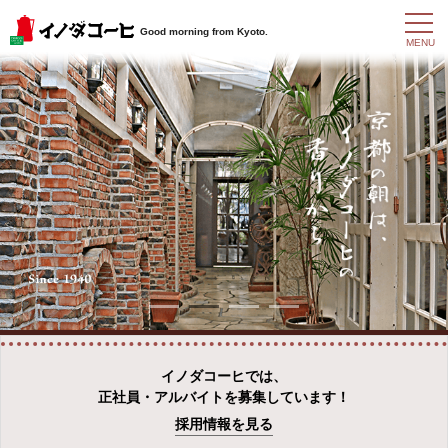
t
Good morning from Kyoto.
o
MENU
g
g
l
e
n
a
v
i
g
a
t
i
o
n
イノダコーヒでは、
正社員・アルバイトを募集しています！
採用情報を見る