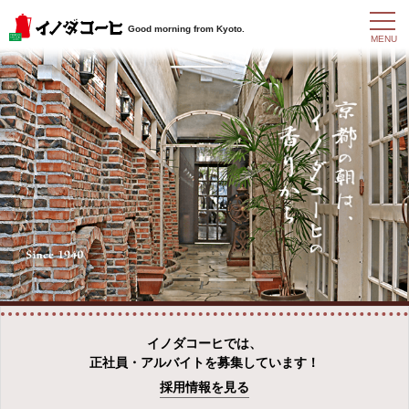
t
Good morning from Kyoto.
o
MENU
g
g
l
e
n
a
v
i
g
a
t
i
o
n
イノダコーヒでは、
正社員・アルバイトを募集しています！
採用情報を見る