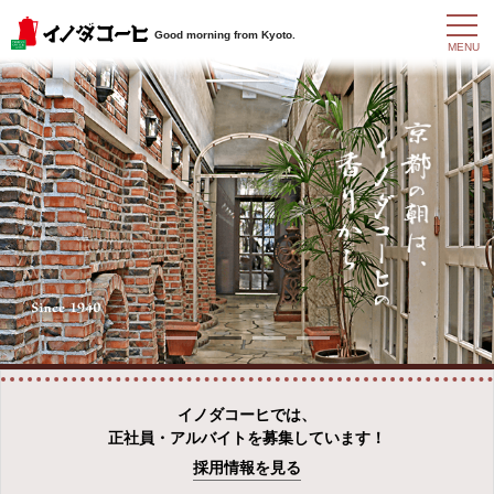
t
Good morning from Kyoto.
o
MENU
g
g
l
e
n
a
v
i
g
a
t
i
o
n
イノダコーヒでは、
正社員・アルバイトを募集しています！
採用情報を見る