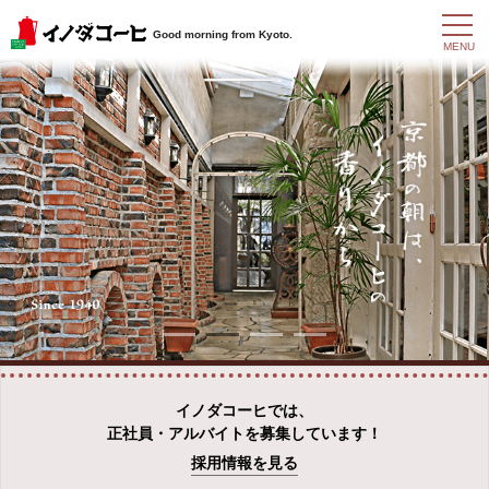
t
Good morning from Kyoto.
o
MENU
g
g
l
e
n
a
v
i
g
a
t
i
o
n
イノダコーヒでは、
正社員・アルバイトを募集しています！
採用情報を見る