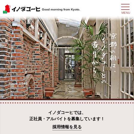
t
Good morning from Kyoto.
o
MENU
g
g
l
e
n
a
v
i
g
a
t
i
o
n
イノダコーヒでは、
正社員・アルバイトを募集しています！
採用情報を見る