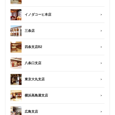
イノダコーヒ本店
三条店
四条支店B2
八条口支店
東京大丸支店
横浜高島屋支店
広島支店