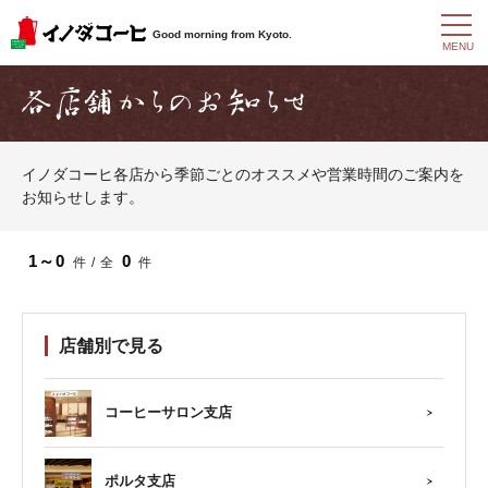
t
Good morning from Kyoto.
o
MENU
g
g
l
e
n
a
イノダコーヒ各店から季節ごとのオススメや営業時間のご案内を
v
お知らせします。
i
g
a
t
1～0
0
件 / 全
件
i
o
n
店舗別で見る
コーヒーサロン支店
ポルタ支店