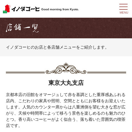
t
Good morning from Kyoto.
o
MENU
g
g
l
e
n
a
イノダコーヒのお店と各店舗メニューをご紹介します。
v
i
g
a
t
i
o
東京大丸支店
n
京都本店の旧館をオマージュして赤を基調とした重厚感あふれる
店内、こだわりの家具や照明、空間とともにお客様をお迎えいた
します。人気のカウンター席からは八重洲側を望む大きな窓が広
がり、天候や時間帯によって移ろう景色を楽しめるのも魅力のひ
とつ。香り高いコーヒーがよく似合う、落ち着いた雰囲気の喫茶
店です。