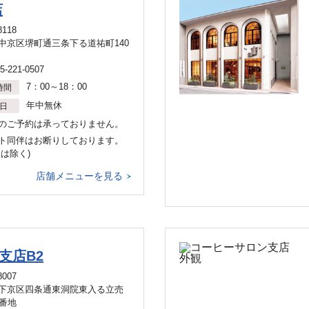
店
8118
中京区堺町通三条下る道祐町140
5-221-0507
7：00～18：00
時間
年中無休
日
のご予約は承っておりません。
ト同伴はお断りしております。
犬は除く)
店舗メニューを見る
支店B2
8007
下京区四条通東洞院東入る立売
6番地