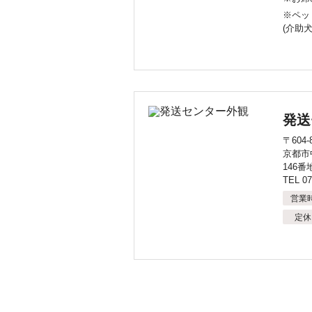
※ペッ
(介助
発送
〒604-
京都市
146番
TEL 07
営業
定休