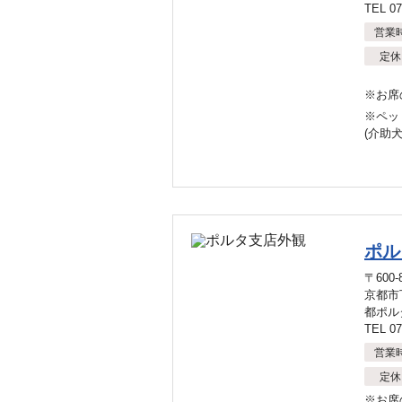
TEL 07
営業
定休
※お席
※ペッ
(介助
ポル
〒600-
京都市
都ポル
TEL 07
営業
定休
※お席