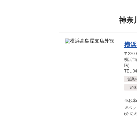
神奈
横浜
〒220-
横浜市西
階)
TEL 04
営業
定休
※お席
※ペッ
(介助