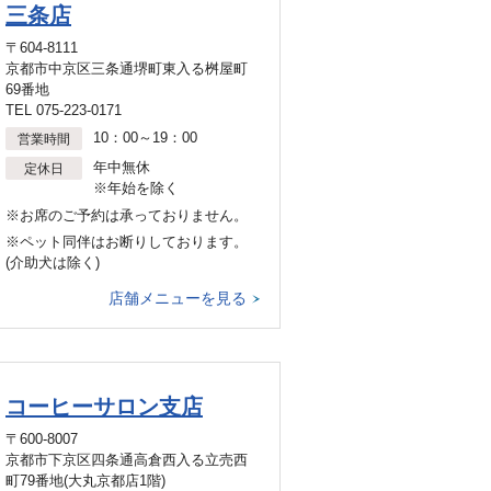
三条店
〒604-8111
京都市中京区三条通堺町東入る桝屋町
69番地
TEL 075-223-0171
10：00～19：00
営業時間
年中無休
定休日
※年始を除く
※お席のご予約は承っておりません。
※ペット同伴はお断りしております。
(介助犬は除く)
店舗メニューを見る
コーヒーサロン支店
〒600-8007
京都市下京区四条通高倉西入る立売西
町79番地(大丸京都店1階)