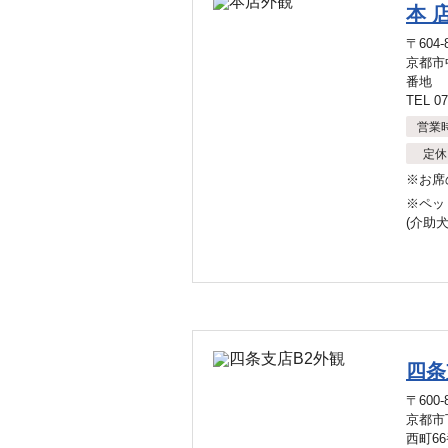
本 
〒604-
京都市
番地
TEL 07
営業
定休
※お席
※ペッ
(介助
四条
〒600-
京都市
西町6