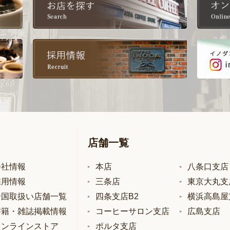
店舗一覧
会社情報
本店
八条口支店
採用情報
三条店
東京大丸支
全国取扱い店舗一覧
四条支店B2
横浜高島屋
書籍・雑誌掲載情報
コーヒーサロン支店
広島支店
オンラインストア
ポルタ支店