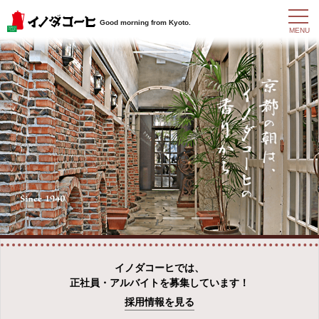
t
Good morning from Kyoto.
o
MENU
g
g
l
e
n
a
v
i
g
a
t
i
o
n
イノダコーヒでは、
正社員・アルバイトを募集しています！
採用情報を見る