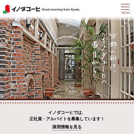
t
Good morning from Kyoto.
o
MENU
g
g
l
e
n
a
v
i
g
a
t
i
o
n
イノダコーヒでは、
正社員・アルバイトを募集しています！
採用情報を見る