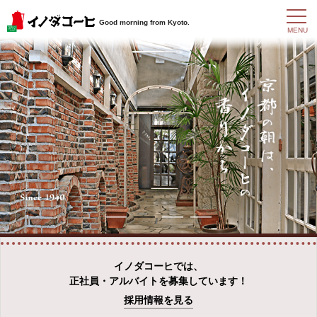
t
Good morning from Kyoto.
o
MENU
g
g
l
e
n
a
v
i
g
a
t
i
o
n
イノダコーヒでは、
正社員・アルバイトを募集しています！
採用情報を見る