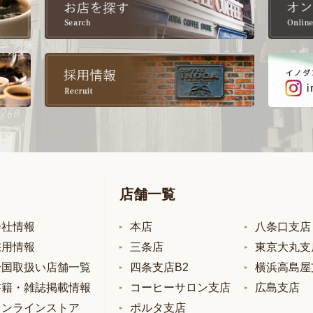
店舗一覧
会社情報
本店
八条口支店
採用情報
三条店
東京大丸支
全国取扱い店舗一覧
四条支店B2
横浜高島屋
書籍・雑誌掲載情報
コーヒーサロン支店
広島支店
オンラインストア
ポルタ支店