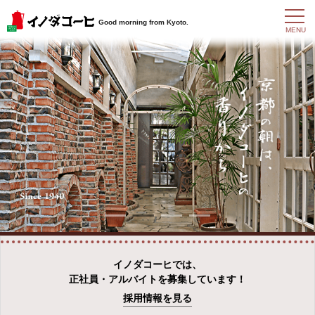
t
Good morning from Kyoto.
o
MENU
g
g
l
e
n
a
v
i
g
a
t
i
o
n
イノダコーヒでは、
正社員・アルバイトを募集しています！
採用情報を見る