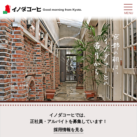
t
Good morning from Kyoto.
o
MENU
g
g
l
e
n
a
v
i
g
a
t
i
o
n
イノダコーヒでは、
正社員・アルバイトを募集しています！
採用情報を見る