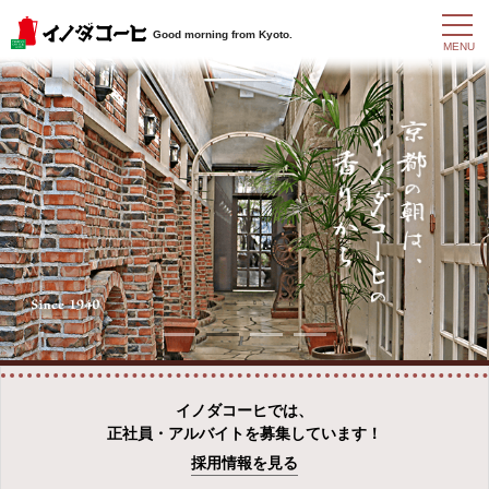
t
Good morning from Kyoto.
o
MENU
g
g
l
e
n
a
v
i
g
a
t
i
o
n
イノダコーヒでは、
正社員・アルバイトを募集しています！
採用情報を見る