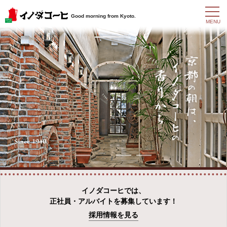
t
Good morning from Kyoto.
o
MENU
g
g
l
e
n
a
v
i
g
a
t
i
o
n
イノダコーヒでは、
正社員・アルバイトを募集しています！
採用情報を見る