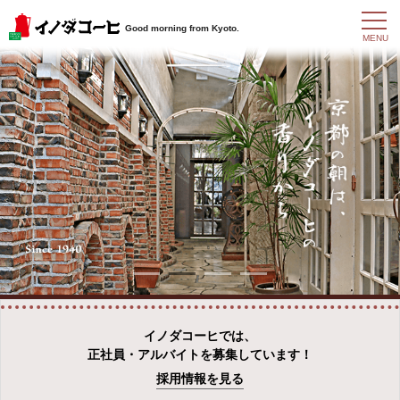
t
Good morning from Kyoto.
o
MENU
g
g
l
e
n
a
v
i
g
a
t
i
o
n
イノダコーヒでは、
正社員・アルバイトを募集しています！
採用情報を見る