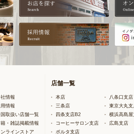
店舗一覧
会社情報
本店
八条口支店
採用情報
三条店
東京大丸支
全国取扱い店舗一覧
四条支店B2
横浜高島屋
書籍・雑誌掲載情報
コーヒーサロン支店
広島支店
オンラインストア
ポルタ支店