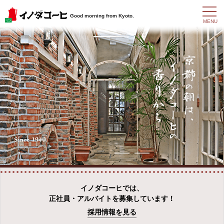
t
Good morning from Kyoto.
o
MENU
g
g
l
e
n
a
v
i
g
a
t
i
o
n
イノダコーヒでは、
正社員・アルバイトを募集しています！
採用情報を見る