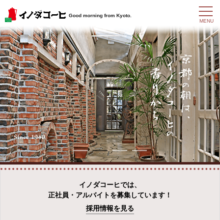
t
Good morning from Kyoto.
o
MENU
g
g
l
e
n
a
v
i
g
a
t
i
o
n
イノダコーヒでは、
正社員・アルバイトを募集しています！
採用情報を見る