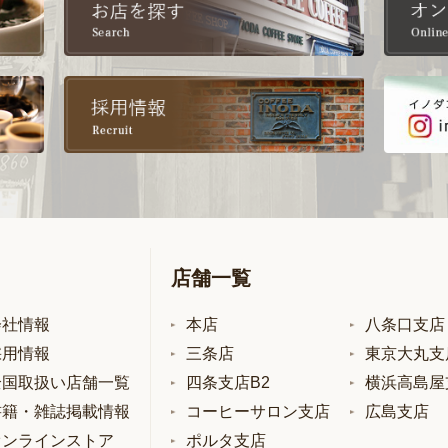
店舗一覧
会社情報
本店
八条口支店
採用情報
三条店
東京大丸支
全国取扱い店舗一覧
四条支店B2
横浜高島屋
書籍・雑誌掲載情報
コーヒーサロン支店
広島支店
オンラインストア
ポルタ支店