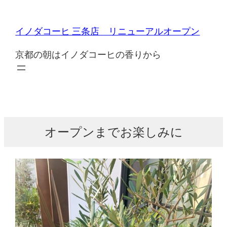
内
容
イノダコーヒ 三条店 リニューアルオープン
を
ス
京都の朝はイノダコーヒの香りから
キ
ッ
プ
オープンまでお楽しみに